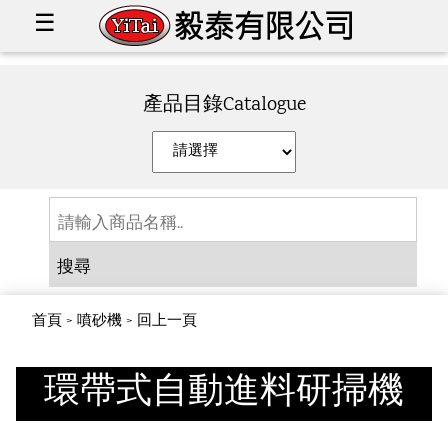
☰
產品目錄Catalogue
搜尋
首頁
>
噴砂機
>
回上一頁
環帶式自動進料研掃機